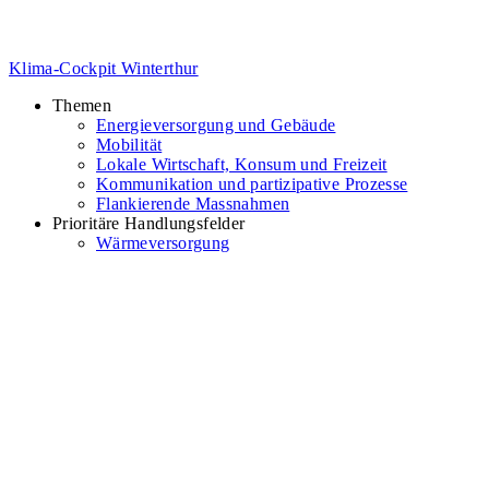
Klima-Cockpit Winterthur
Themen
Energieversorgung und Gebäude
Mobilität
Lokale Wirtschaft, Konsum und Freizeit
Kommunikation und partizipative Prozesse
Flankierende Massnahmen
Prioritäre Handlungsfelder
Wärmeversorgung
Fotovoltaik
Mobilität
Netto-Null-Ziel Stadtverwaltung
Massnahmen
Indikatoren
Stadt Winterthur
Feedback geben
Anmelden
Zurück nach oben