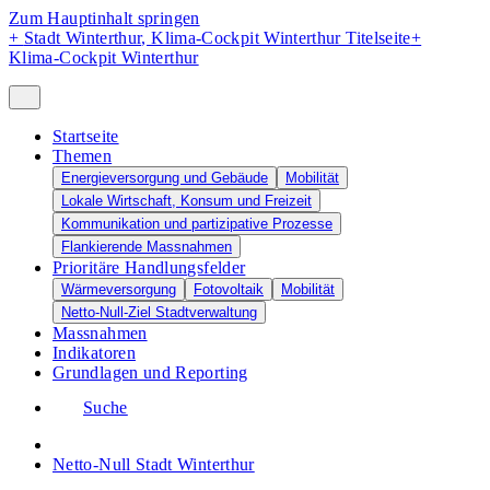
Zum Hauptinhalt springen
+
Stadt Winterthur, Klima-Cockpit Winterthur Titelseite
+
Klima-Cockpit Winterthur
Startseite
Themen
Energieversorgung und Gebäude
Mobilität
Lokale Wirtschaft, Konsum und Freizeit
Kommunikation und partizipative Prozesse
Flankierende Massnahmen
Prioritäre Handlungsfelder
Wärmeversorgung
Fotovoltaik
Mobilität
Netto-Null-Ziel Stadtverwaltung
Massnahmen
Indikatoren
Grundlagen und Reporting
Suche
Netto-Null Stadt Winterthur