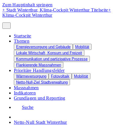
Zum Hauptinhalt springen
+
Stadt Winterthur, Klima-Cockpit Winterthur Titelseite
+
Klima-Cockpit Winterthur
Startseite
Themen
Energieversorgung und Gebäude
Mobilität
Lokale Wirtschaft, Konsum und Freizeit
Kommunikation und partizipative Prozesse
Flankierende Massnahmen
Prioritäre Handlungsfelder
Wärmeversorgung
Fotovoltaik
Mobilität
Netto-Null-Ziel Stadtverwaltung
Massnahmen
Indikatoren
Grundlagen und Reporting
Suche
Netto-Null Stadt Winterthur