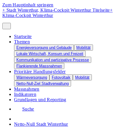
Zum Hauptinhalt springen
+
Stadt Winterthur, Klima-Cockpit Winterthur Titelseite
+
Klima-Cockpit Winterthur
Startseite
Themen
Energieversorgung und Gebäude
Mobilität
Lokale Wirtschaft, Konsum und Freizeit
Kommunikation und partizipative Prozesse
Flankierende Massnahmen
Prioritäre Handlungsfelder
Wärmeversorgung
Fotovoltaik
Mobilität
Netto-Null-Ziel Stadtverwaltung
Massnahmen
Indikatoren
Grundlagen und Reporting
Suche
Netto-Null Stadt Winterthur